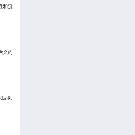
性和流
后文的
和局限