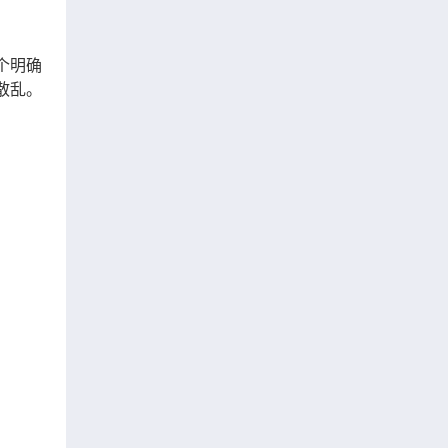
个明确
散乱。