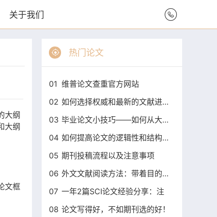
关于我们
热门论文
01
维普论文查重官方网站
02
如何选择权威和最新的文献进行毕
的大纲
03
毕业论文小技巧——如何从大纲开
和大纲
04
如何提高论文的逻辑性和结构性？
05
期刊投稿流程以及注意事项
06
外文文献阅读方法：带着目的找答
论文框
07
一年2篇SCI论文经验分享：注
08
论文写得好，不如期刊选的好！