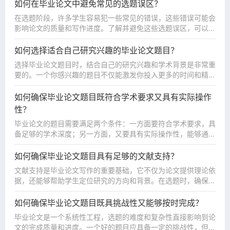
在进行数据分析之前，要确保所使用的数据准确且具有代
何确定毕业论文题目的研究范围和深度的几个建议：
确定研究范围的第一步是明确研究对象。研究对象可以是
如何在毕业论文中避免常见的选题误区？
容，还能提高论文的学术水平。
述相关领域的研究成果，并展示已有研究的不足之处；研
表性。如果数据存在偏差或不完整，会直接影响分析结果
人群、企业、技术、政策等，选题时要清楚自己研究的核
究方法部分需要详细说明你采用的研究方法和数据来源；
在选题阶段，许多学生容易犯一些常见的错误，这些错误可能会
的可靠性。因此，数据的采集过程中要注意控制样本的随
心是什么。例如，在进行市场营销类研究时，可以选择某
数据分析与结果部分要展示研究数据，得出结论；讨论与
影响论文的质量和写作进度。了解并避免这些选题误区，可以帮
机性和代表性，确保数据具有广泛的适用性。在实际收集
一具体的品牌、行业或消费群体作为研究对象；而在教育
结论部分要回顾研究问题，总结研究结果，并提出进一步
助学生更高效地完成毕业论文。以下是一些常见的选题误区及其
选题过于宽泛或模糊
数据时，可以通过设计科学的问卷、随机抽样等方式来提
类研究中，可以选择某一教育政策或教育项目进行分析。
的研究方向。
应对策略：
选题过于宽泛是学生最常见的错误之一。一个过于宽泛的
如何选择适合自己研究兴趣的毕业论文题目？
高数据的质量。
明确研究对象能帮助学生限定研究的边界，使论文的内容
清晰的章节安排
题目通常缺乏研究的焦点，导致研究内容过于分散，难以
合适的分析工具和技术
更加聚焦。
选择毕业论文题目时，结合自己的研究兴趣和学术背景是非常重
总结来说，避免选题误区需要学生在选题时保持理性，确保题目
论文的各个章节应按照逻辑顺序排列，确保每一章节之间
深入。比如，选择“社交媒体对青少年心理健康的影响”作
数据分析过程中，选择合适的分析工具是至关重要的。对
合理限定研究的时间范围
要的。一个你感兴趣的题目不仅能激发你投入更多的时间和精
既具有学术价值，也能在实践中可行。通过精心规划，避免题目
有自然的衔接。例如，在文献综述中，你应当按照一定的
为题目，就显得过于广泛。这样的题目可能涵盖了很多方
于定量数据，常用的分析工具包括SPSS、Excel、Stata
时间范围是论文研究范围的重要组成部分。对于许多领域
力，还能使研究过程变得更具创造性和成就感。以下是如何根据
了解自己的兴趣和优势
过于宽泛、狭窄或不可行，同时要倾听导师的意见，确保论文有
时间顺序或主题顺序来分析相关文献；在研究方法部分，
面，学生可能会在研究过程中感到无从下手。因此，在选
等，学生应根据自己的研究需求选择适合的工具。对于定
的研究，尤其是涉及社会变革、历史背景等的课题，研究
个人兴趣选择毕业论文题目的几个方法：
选择一个符合个人兴趣的论文题目，是确保顺利完成毕业论文
如何确保毕业论文题目既符合学术要求又具有实际操作
创新性而不盲目跟风。
你应当先介绍研究设计，再解释数据收集和分析的具体过
题时，要确保题目足够具体、明确，聚焦于某一特定领
性数据，可以使用NVivo、ATLAS.ti等软件进行分析。掌
的时间范围非常关键。比如，在研究某一政策的影响时，
行为研究感兴趣，可以选择相关的行为理论或个体差异的研究
性？
程；数据分析部分则应遵循先分析后得出结论的顺序。合
域，避免过于宽泛。可以考虑从特定的群体、时间段或事
总结来说，选择毕业论文题目时，要结合自己的兴趣和学术优
握这些工具的使用能够帮助你高效地处理和分析数据。此
明确研究的时间段（如某一特定年份或政策实施后的若干
结合课程内容与课外兴趣
理的章节安排不仅能增强论文的逻辑性，也能帮助你理清
件中选取一个切入点，从而缩小研究范围。
毕业论文的题目需要满足两个条件：一方面要符合学术要求，具
势，确保选题既能激发研究的热情，又具备学术深度。通过多读
外，还应熟悉数据清洗和预处理的技术，以确保分析结果
年）有助于确保研究的深度和针对性。研究的时间范围不
如果你在课程学习中对某些特定的内容有较深的理解和兴趣，
思路。
选题过于狭窄或研究材料匮乏
备足够的学术深度；另一方面，又要具有实际操作性，能够通过
文献、与导师交流，学生可以更好地找到一个与自己兴趣相符的
的准确性。
宜过长或过短，过长可能导致无法聚焦，过短则可能缺乏
境保护等，这些也是不错的选题来源。
逻辑连接和过渡句的使用
与选题过于宽泛相对的是，选题过于狭窄也会影响论文的
可行的研究方法和可获取的资源进行实证分析。以下是确保论文
确保题目与学科要求相符
研究课题。
合理解释分析结果
足够的数据支持。
阅读前人的研究成果
每一部分、每一章之间的过渡非常重要，过渡句或段落能
完成。过于狭窄的题目可能导致缺乏足够的文献支持，难
题目既符合学术要求又具有实际操作性的几个关键点：
每个学科和专业对毕业论文的要求不同，因此选题时要确
在数据分析之后，学生需要对分析结果进行合理解释，确
如何确保毕业论文题目具有足够的文献支持？
选择具体的研究问题
阅读大量相关领域的文献，可以帮助你发现自己感兴趣的话题
够帮助读者理解你是如何从一个部分跳转到下一个部分
以进行有效的理论分析或数据收集。例如，“20世纪70年
保题目符合该学科的学术标准。例如，文学类专业的学生
保这些结果能够支持研究结论。分析结果应与研究问题和
在选题时，学生需要从宏观层面具体化研究问题，避免选
你保持对研究的兴趣，并且更具探索性。
文献支持是毕业论文写作的重要基础，它不仅为论文提供理论依
的。过渡句应简洁、明确地展示论点的进展，防止读者在
代中国某特定乡村的农业生产”可能就是一个过于狭窄的
总结来说，毕业论文题目既要符合学术要求，又要具有实践操作
需要选择带有理论性的题目，更多依赖文本分析、文献综
假设紧密相关，解释时要避免过度推测或不当解读。例
取过于模糊的问题。例如，若题目是“数字化转型对企业
找到理论和实践的结合点
据，还能够帮助学生定位研究的方向和背景。在选题时，确保题
阅读时感到迷失。例如，在文献综述与研究方法部分之
题目，这类题目可能很难找到足够的资料或研究背景。为
性，选题时要根据学科要求和研究资源，确保题目的学术性与实
述等方式；而社会科学、管理学、工学等专业的学生，往
如，在回归分析中，如果发现某个变量对结果有显著影
经营的影响”，则可以进一步缩小范围，研究特定行业或
有些学生在选择论文题目时过于理论化，忽视了实践的重要性
目具有足够的文献支持，是确保论文有深度和广度的关键。以下
通过文献检索了解领域现状
间，可以用过渡句解释为何选择某种研究方法以弥补前人
了避免这个问题，可以在选择题目时，确保有足够的相关
际操作性并重。
往需要选取能够进行定量分析或实验验证的课题。根据所
响，应具体说明其影响的方向和大小；同时，如果结果与
公司在数字化转型过程中的具体挑战和解决方案。选择一
的研究充满动力。
是确保毕业论文题目具有足够文献支持的几个建议：
在选择论文题目之前，首先要进行广泛的文献调研，了解
研究的不足；在数据分析与讨论部分之间，可以用过渡句
如何确保毕业论文题目既具挑战性又能够按时完成？
文献支持，并且研究对象或问题的范围不至于过于狭窄。
学学科的特点来选择题目，确保选题符合学术要求。
预期不符，也应进行讨论，分析可能的原因。
个具体的问题，可以确保论文的深度，并且在研究过程中
与导师交流，得到反馈
所选领域的研究现状。通过数据库如CNKI、维普网、
引导读者进入你的分析结果的讨论。
忽视题目的研究可行性
题目要具备实践性和操作性
数据分析与理论的结合
毕业论文是一个系统性工程，选题的难度和复杂性直接影响到论
不会被过多的变量干扰。
导师的建议和指导对选题也非常关键。学生可以与导师讨论自
总结来说，选题时要进行广泛的文献检索，确保选题具备足够的
Google Scholar等平台进行文献检索，查看该领域已有的
确保逻辑清晰和层次分明
许多学生选题时过于理想化，忽略了研究的可行性。研究
除了学术性，选题还应具备一定的实践性和操作性，能够
数据分析不仅是数字的呈现，更是理论与实践的结合。分
文的完成质量和进度。一个好的题目应具备一定的挑战性，但也
确定研究深度和广度
4o
文献支持。通过了解领域现状、选择具有研究背景的课题、避免