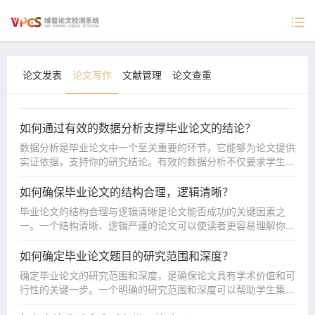
论文发表
论文写作
文献管理
论文查重
如何通过有效的数据分析支撑毕业论文的结论？
数据分析是毕业论文中一个至关重要的环节，它能够为论文提供
实证依据，支持你的研究结论。有效的数据分析不仅要求学生熟
练掌握数据分析工具，还需要确保分析过程的科学性和结果的可
确定数据分析的目标和方法
靠性。以下是如何通过有效的数据分析来支撑毕业论文结论的几
在开始数据分析之前，首先需要明确数据分析的目标。你
如何确保毕业论文的结构合理，逻辑清晰？
个要点：
要通过数据分析回答哪些问题？这些问题能否为你的研究
毕业论文的结构合理与逻辑清晰是论文能否成功的关键因素之
总结来说，有效的数据分析能为毕业论文提供扎实的实证支持，
问题提供解答？例如，如果你的研究题目是“电子商务平
一。一个结构清晰、逻辑严谨的论文可以使读者更容易理解你的
帮助你回答研究问题并得出科学结论。通过明确分析目标、确保
台消费者行为分析”，那么你要通过数据分析，揭示消费
研究思路和研究结果。因此，合理规划论文结构和安排内容是写
明确论文的基本结构
数据的准确性、选择合适的分析方法和工具、合理解释分析结
者的购买习惯、偏好和决策过程。确定分析目标后，你可
作过程中非常重要的一步。以下是确保论文结构合理、逻辑清晰
大多数毕业论文通常包括以下几个部分：引言、文献综
如何确定毕业论文题目的研究范围和深度？
果，并将数据分析与理论框架结合，学生可以确保论文的结论具
以选择合适的分析方法。定量数据可以采用统计分析方
的几个建议：
述、研究方法、数据分析与结果、讨论与结论等。在确定
有科学性和可靠性。
法，如描述性统计、回归分析、因子分析等；定性数据则
确定毕业论文的研究范围和深度，是确保论文具有学术价值和可
总结来说，确保毕业论文结构合理和逻辑清晰，需要学生在写作
论文结构时，必须确保每一部分的内容都与论文主题和研
可以通过主题分析或内容分析等方法进行研究。
行性的关键一步。一个明确的研究范围和深度可以帮助学生集中
过程中提前规划，细心安排每个章节的内容，并通过反复修改来
究问题紧密相关，不脱离研究的核心。引言部分要简洁明
数据的准确性和代表性
精力进行深入研究，而不是在过于宽泛的主题中迷失。以下是如
明确研究对象
提升论文的逻辑性。合理的论文结构不仅能帮助读者理解论文内
了地阐明研究背景、研究问题、研究目的；文献综述要综