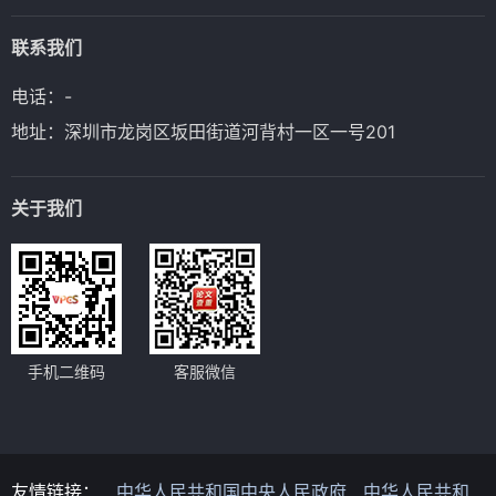
在面对复杂课题时，可以考虑将问题分解成几个更易管理
科中的未解之谜，或是当前热点问题中的某一特定方面。
还能提升论文的原创性。
研究方法如实验设计、长时间的跟踪调查等可能需要较长
的小部分进行研究。通过这种方式，即使是一个较具挑战
考虑题目的可行性
关注文献的最新进展
时间和较多资源。如果时间和资源有限，学生可以选择一
联系我们
性的课题，也可以通过逐步推进的方式完成。在研究过程
在选择题目时，要确保该课题是可以在限定的时间和资源
近年来，随着学科发展，很多领域的研究成果更新较快。
些相对简单且可行性高的方法，如问卷调查、文献分析
中，如果发现某些部分的研究难度较大，可以适当调整课
内完成的。有些研究课题需要大量的实验、调查或数据分
因此，选题时需要关注相关领域的最新文献，确保论文能
等。确保所选方法能在规定的时间内完成，避免出现因时
电话：-
题范围，避免因为难度过大而导致时间拖延。
析，而这可能需要较长的时间和大量的资金投入。如果时
反映出该领域的研究现状。通过最新文献的支持，不仅能
间不足而导致研究效果不理想的情况。
间有限且资源不足，选择一个可行性较高的课题会更有意
够确保论文的时效性，还能提升论文的学术价值。
结合学术规范和导师建议
地址：深圳市龙岗区坂田街道河背村一区一号201
义。务必在题目选定前充分评估自己能掌握的资源和研究
选择研究方法时，还要参考相关学术规范，并咨询导师的
手段，确保能顺利进行研究。
建议。导师通常具有丰富的研究经验，能够根据论文题目
与导师沟通和确认
的要求给出合理的研究方法建议。此外，导师还可以帮助
关于我们
与导师的沟通是选题过程中的重要环节。导师通常在自己
你判断所选方法是否适用于你的研究领域，是否能达到研
的研究领域有丰富的经验，并能够提供宝贵的意见。通过
究目标。
与导师讨论自己的兴趣、初步想法以及研究方向，导师可
数据分析和处理方法的匹配
以帮助你调整题目，确保题目既符合学术要求，又有较高
研究方法的选择不仅涉及数据的收集方式，还包括如何对
的研究价值。
数据进行分析和处理。如果采用定量研究方法，需要选择
关注学术规范和题目范围
适合的数据分析工具（如SPSS、Excel、R、Python
选题时还要确保题目不太宽泛也不太狭窄。一个过于宽泛
等），并决定使用哪些统计方法（如描述性统计、回归分
的题目会导致研究方向不明确，写作时容易分散精力，难
手机二维码
客服微信
析等）。而定性研究方法则可能涉及内容分析、话语分析
以深入。而题目过于狭窄，可能会限制研究的深度和广
等方法，分析时要确保每个步骤都符合学术标准。
度。要确保论文题目适合自己能够深入研究的范围。
友情链接：
中华人民共和国中央人民政府
中华人民共和