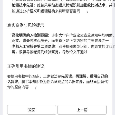
检测技术先进
：维普采用
动态语义跨域识别加指纹比对技术
，并
能通过分析
语义和逻辑结构
来判断是否雷同
。
真实案例与风险提示
高校明确纳入检测范围
：许多大学在
毕业论文查
重通知中均明确
正文、附录
等核心部分，而书籍正是正文内容的主要来源之一
老师人工审核是第二道防线
：即使机器未能识别，你论文的评阅
容，很容易被老师凭经验察觉，导致论文不通过
正确引用书籍的建议
要使用书籍中的观点，正确做法是
先阅读、再理解、后用自己的
话复述
，将书本知识作为你论证观点的论据来源，而非直接替代
你的原创内容
。
返回
上一篇