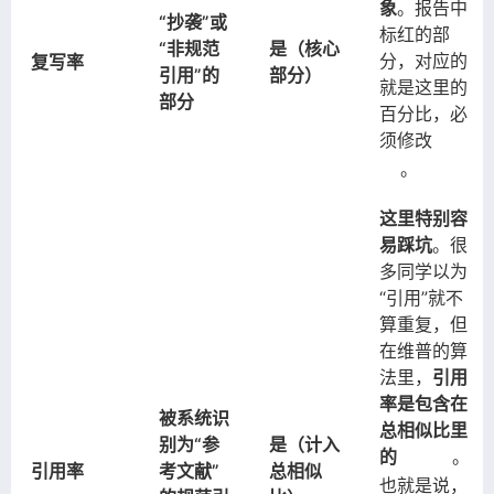
象
。报告中
“抄袭”或
标红的部
“非规范
是（核心
分，对应的
复写率
引用”的
部分）
就是这里的
部分
百分比，必
须修改
。
这里特别容
易踩坑
。很
多同学以为
“引用”就不
算重复，但
在维普的算
法里，
引用
率是包含在
被系统识
总相似比里
别为“参
是（计入
的
。
引用率
考文献”
总相似
也就是说，