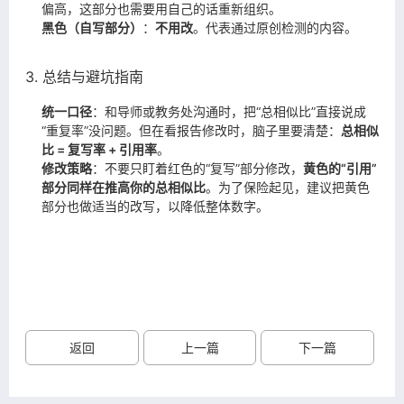
偏高，这部分也需要用自己的话重新组织。
黑色（自写部分）
：
不用改
。代表通过原创检测的内容。
3. 总结与避坑指南
统一口径
：和导师或教务处沟通时，把“总相似比”直接说成
“重复率”没问题。但在看报告修改时，脑子里要清楚：
总相似
比 = 复写率 + 引用率
。
修改策略
：不要只盯着红色的“复写”部分修改，
黄色的“引用”
部分同样在推高你的总相似比
。为了保险起见，建议把黄色
部分也做适当的改写，以降低整体数字。
返回
上一篇
下一篇