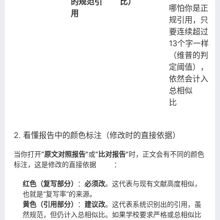
的规范引
比）
哪怕你是正
用
规引用，只
要连续超过
13个字一样
（维普的判
定阈值），
依然会计入
总相似
比
2. 看懂报告中的颜色标注（修改时的直接依据）
当你打开
“原文对照报告”
或
“比对报告”
时，正文会有不同的颜色
标注，这是修改的直接依据
：
红色（复写部分）
：
必须改
。这代表与现有文献高度相似，
也就是“复写率”的来源。
黄色（引用部分）
：
建议改
。这代表系统识别出的引用，虽
然规范，但仍计入总相似比。如果学校要求严格或总相似比