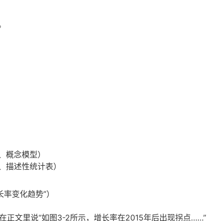
。
、概念模型）
、描述性统计表）
P增长率变化趋势”）
正文里说“如图3-2所示，增长率在2015年后出现拐点……”