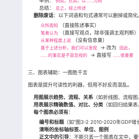
举例：
例如，比如，以……为例
总结：
总之，综上所述
删除废话
：以下词语和句式通常可以删掉或简化
（直接陈述事实）
众所周知
（直接写观点，除非强调主观判断）
笔者认为
（没有信息量）
从某种程度上说
→ 改为
基于上述分析，我们可以发现
因此，
→ 直接写
……的事实是不容忽视的
……很重要
三、图表辅助：一图胜千言
图表是提升可读性的利器，但用不好反而混乱。
用图展示趋势、流程、关系
（如折线图、流程图
用表展示精确数值、对比、分类
（如回归结果表
每个图表必须有
：
编号和标题
（如“图3-2 2010-2020年GD
清晰的坐标轴标签、单位、图例
正文中的引导
：不能只丢一个图表在文中，要在