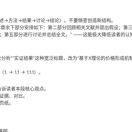
述→方法→结果→讨论→结论）。不要随意创造新结构。
本章余下部分安排如下：第二部分回顾相关文献并提出假设；第
；第五部分进行讨论并总结全文。” ——这能极大降低读者的认
论分析”“实证结果”这种宽泛标题，改为“基于X理论的价格形成机
1.1 → 1.1.1）。
告诉读者本段核心观点。
证据、对比。
页纸。
堆砌。