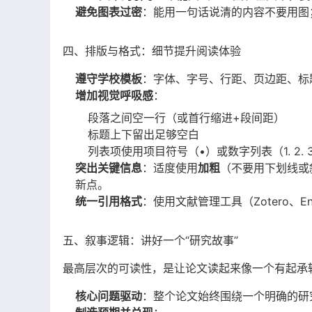
避免图表过密
：能用一句话说清的内容不要用图
四、排版与格式：细节提升阅读体验
遵守学校模板
：字体、字号、行距、页边距、标
增加视觉呼吸感
：
段落之间空一行（或首行缩进+段间距）
标题上下留出足够空白
列表项使用项目符号（•）或数字列表（1. 2. 3
突出关键信息
：适度使用
加粗
（不要用下划线或
新点。
统一引用格式
：使用文献管理工具（Zotero、
五、叙事逻辑：讲好一个“研究故事”
最高层次的可读性，是让论文读起来像一个有起承
核心问题驱动
：整个论文始终围绕一个明确的研