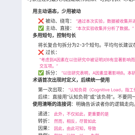
用主动语态，少用被动
❌ 被动、绕弯：
“通过本次实验，数据被收集并
✅ 主动、直接：
“本次实验收集并分析了数据。”
多用短句，控制句长
将长复合句拆分为2-3个短句。平均句长建议在
❌ 过长：
“考虑到A因素在以往研究中被证明对B有显著影响
交互项。”
✅ 拆分：
“以往研究表明，A因素显著影响B。本
术语首次出现时定义，后续统一使用
第一次出现：
“认知负荷（Cognitive Load
后续：直接用“认知负荷”或“该负荷”。不要同
使用清晰的连接词
：明确告诉读者你的逻辑走向
递进：
此外，不仅如此，更重要的是
转折：
然而，相反，尽管如此
因果：
因此，由此可知，导致