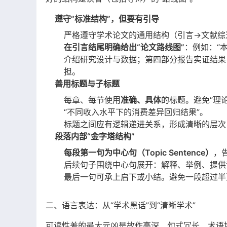
遵守“标准结构”，但要有引导
严格遵守学术论文的通用结构（引言→文献综
在引言结尾明确给出“论文路线图”
：例如：“
介绍研究设计与数据；第四部分报告实证结果
担。
善用标题与子标题
每章、每节使用
准确、具体
的标题。避免“理
“不同收入水平下的消费差异回归结果”。
标题之间应有逻辑递进关系，形成清晰的层次（1. → 
段落内部“金字塔结构”
每段第一句为中心句（Topic Sentence）
，
后续句子围绕中心句展开：解释、举例、提供
最后一句可承上启下或小结。避免一段超过半
二、语言表达：从“学术黑话”到“清晰学术”
可读性差的最大元凶是故作高深、句式冗长、术语