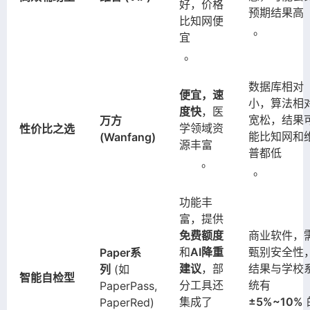
好，价格
预期结果高
比知网便
。
宜
。
数据库相对
便宜，速
小，算法相
度快
，医
宽松，结果
万方
学领域资
性价比之选
能比知网和
(Wanfang)
源丰富
普都低
。
。
功能丰
富，提供
免费额度
商业软件，
和
AI降重
甄别安全性
Paper系
建议
，部
结果与学校
列
(如
智能自检型
分工具还
统有
PaperPass,
集成了
±5%~10%
PaperRed)