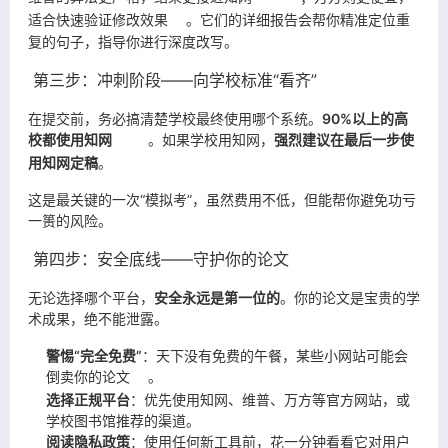
适合快速验证修改效果
。它们的详细报告会帮你精准定位重
复的句子，指导你进行深度改写。
第三步：冲刺阶段——向学校标准“看齐”
在提交前，务必搞清楚学校最终使用哪个系统。
90%以上的高
校都使用知网
。如果学校用知网，
强烈建议在最后一步使
用知网定稿
。
这是最关键的一次“模拟考”，虽然费用不低，但能帮你避免功亏
一篑的风险。
第四步：安全底线——守护你的论文
无论选择哪个平台，
安全永远是第一位的
。你的论文是宝贵的学
术成果，绝不能泄露。
警惕“完全免费”
：天下没有免费的午餐，某些小网站可能会
倒卖你的论文
。
选择正规平台
：优先使用知网、维普、万方等官方网站，或
学校图书馆推荐的渠道。
阅读隐私政策
：使用任何新工具前，花一分钟看看它对用户