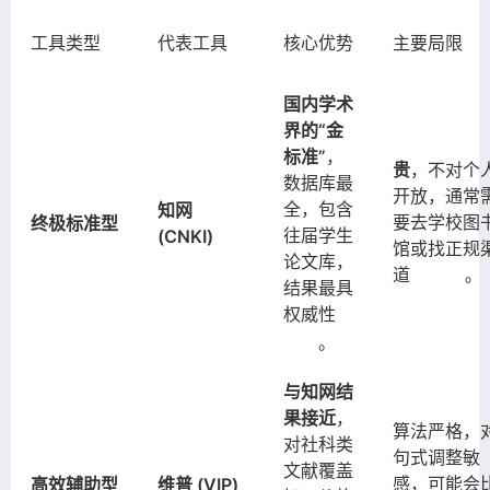
工具类型
代表工具
核心优势
主要局限
国内学术
界的“金
标准”
，
贵
，不对个
数据库最
开放，通常
全，包含
知网
要去学校图
终极标准型
往届学生
(CNKI)
馆或找正规
论文库，
道
。
结果最具
权威性
。
与知网结
果接近
，
算法严格，
对社科类
句式调整敏
文献覆盖
感，可能会
高效辅助型
维普 (VIP)