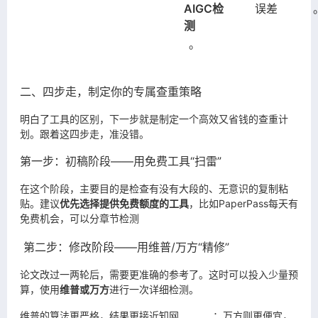
AIGC检
误差
测
。
二、四步走，制定你的专属查重策略
明白了工具的区别，下一步就是制定一个高效又省钱的查重计
划。跟着这四步走，准没错。
第一步：初稿阶段——用免费工具“扫雷”
在这个阶段，主要目的是检查有没有大段的、无意识的复制粘
贴。建议
优先选择提供免费额度的工具
，比如PaperPass每天有
免费机会，可以分章节检测
第二步：修改阶段——用维普/万方“精修”
论文改过一两轮后，需要更准确的参考了。这时可以投入少量预
算，使用
维普或万方
进行一次详细检测。
维普的算法更严格，结果更接近知网
；万方则更便宜，