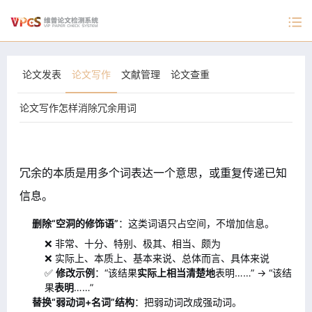
论文发表
论文写作
文献管理
论文查重
论文写作怎样消除冗余用词
冗余的本质是
用多个词表达一个意思
，或
重复传递已知
信息
。
删除“空洞的修饰语”
：这类词语只占空间，不增加信息。
❌ 非常、十分、特别、极其、相当、颇为
❌ 实际上、本质上、基本来说、总体而言、具体来说
✅
修改示例
：“该结果
实际上相当清楚地
表明……” → “该结
果
表明
……”
替换“弱动词+名词”结构
：把弱动词改成强动词。