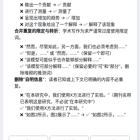
❌ 做出一个贡献 → ✅ 贡献
❌ 进行了测量 → ✅ 测量了
❌ 呈现出增加的趋势 → ✅ 增加
❌ 对这个现象给出了一个解释 → ✅ 解释了该现象
合并重复的限定与转折
：学术写作为求严谨常过度使用限定
词。
❌ “然而，尽管如此，另一方面，我们也必须考虑到……”
✅ “但是，……” 或 “然而，……”（保留一个即可）
❌ “该模型可能似乎也许能够部分解释……”
✅ “该模型可部分解释……”（保留必要的“可”和“部分”，删
除堆砌的推测词）
删除“自明信息”
：读者已知或上下文已明确的内容不必重
复。
❌ “在本研究中，我们使用X方法进行了实验。”（期刊名称
已表明这是研究，不必说“在本研究中”）
✅ “我们使用X方法进行了实验。”
❌ “如图2所示，图2展示了……” → ✅ “如图2所示，……”