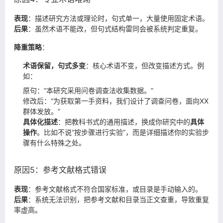
表现
：描述研究方法或理论时，句式单一，大量使用固定术语。
后果
：虽然术语不能改，但句式结构雷同会被系统判定重复。
降重策略
：
术语保留，句式多变
：核心术语不变，但改变描述方式。例
如：
原句：“本研究采用问卷调查法收集数据。”
修改后：“为获取第一手资料，我们设计了调查问卷，面向XX
群体发放。”
具体化描述
：把教科书式的通用描述，换成你研究中的
具体
操作
。比如不说“按步骤进行实验”，而是详细描述你的实验步
骤有什么特殊之处。
原因5：参考文献格式错误
表现
：参考文献格式不符合国家标准，或目录是手动输入的。
后果
：系统无法识别，把参考文献和目录当正文查重，导致重复
率虚高。