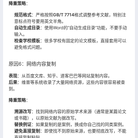
降重策略
：
规范格式
：严格按照
GB/T 7714
格式调整参考文献，特别注
意标点符号要用英文半角。
自动生成目录
：使用Word的“自动生成目录”功能，不要手动
输入。
检查学校模板
：很多学校有固定的论文模板，直接套用可以
避免格式问题。
原因6：网络内容复制
表现
：从百度文库、知乎、道客巴巴等网站复制内容。
后果
：维普等系统收录了大量网络资源，这些内容很容易被查
到。
降重策略
：
溯源改写
：找到网络内容的原始学术来源（通常是某篇论文
或书籍），以原始文献为据改写。
替换例证
：如果复制的是案例，换成你自己找的同类案例。
避免直接复制
：即使找不到原始来源，也要彻底改写，不能
直接复制粘贴。