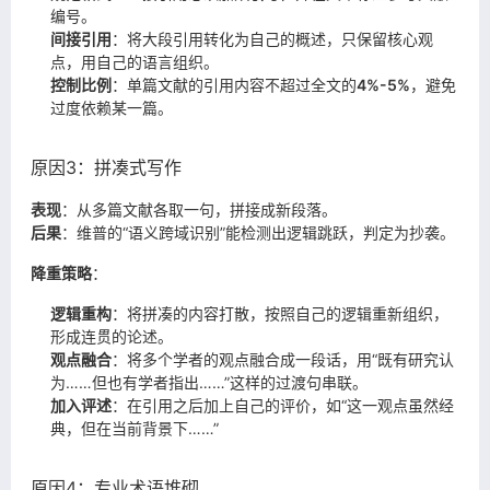
编号。
间接引用
：将大段引用转化为自己的概述，只保留核心观
点，用自己的语言组织。
控制比例
：单篇文献的引用内容不超过全文的
4%-5%
，避免
过度依赖某一篇。
原因3：拼凑式写作
表现
：从多篇文献各取一句，拼接成新段落。
后果
：维普的“语义跨域识别”能检测出逻辑跳跃，判定为抄袭。
降重策略
：
逻辑重构
：将拼凑的内容打散，按照自己的逻辑重新组织，
形成连贯的论述。
观点融合
：将多个学者的观点融合成一段话，用“既有研究认
为……但也有学者指出……”这样的过渡句串联。
加入评述
：在引用之后加上自己的评价，如“这一观点虽然经
典，但在当前背景下……”
原因4：专业术语堆砌