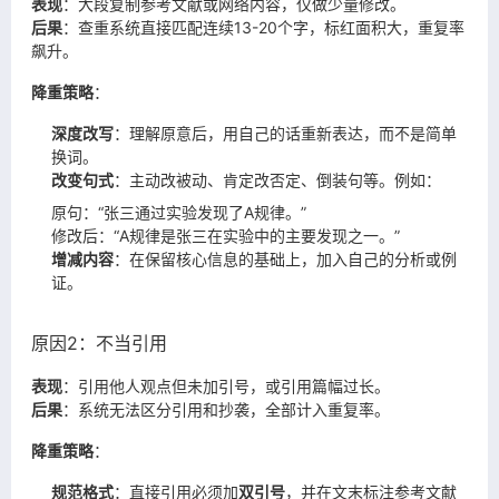
表现
：大段复制参考文献或网络内容，仅做少量修改。
后果
：查重系统直接匹配连续13-20个字，标红面积大，重复率
飙升。
降重策略
：
深度改写
：理解原意后，用自己的话重新表达，而不是简单
换词。
改变句式
：主动改被动、肯定改否定、倒装句等。例如：
原句：“张三通过实验发现了A规律。”
修改后：“A规律是张三在实验中的主要发现之一。”
增减内容
：在保留核心信息的基础上，加入自己的分析或例
证。
原因2：不当引用
表现
：引用他人观点但未加引号，或引用篇幅过长。
后果
：系统无法区分引用和抄袭，全部计入重复率。
降重策略
：
规范格式
：直接引用必须加
双引号
，并在文末标注参考文献